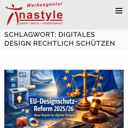
Zum Inhalt springen
Menü
SCHLAGWORT: DIGITALES
GRAFISCHE GESTALTUNG
DRUCKSERVICE
DESIGN RECHTLICH SCHÜTZEN
WERBEKALENDER 2027
WERBETECHNIK
WEBDESIGN
KONTAKT