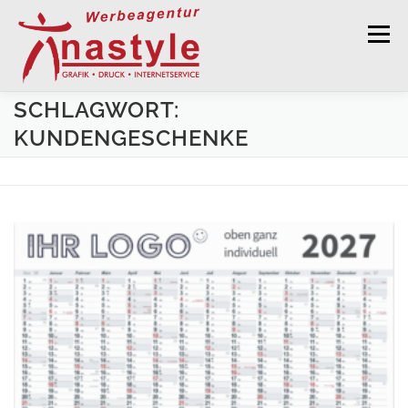
Zum Inhalt springen
Menü
SCHLAGWORT:
GRAFISCHE GESTALTUNG
DRUCKSERVICE
KUNDENGESCHENKE
WERBEKALENDER 2027
WERBETECHNIK
WEBDESIGN
KONTAKT