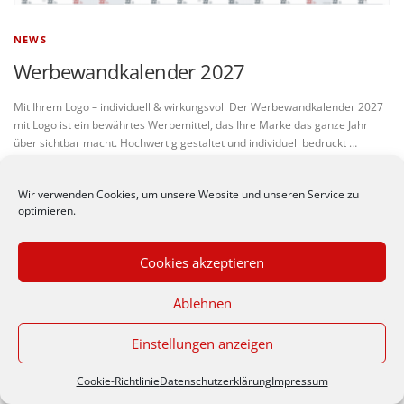
NEWS
Werbewandkalender 2027
Mit Ihrem Logo – individuell & wirkungsvoll Der Werbewandkalender 2027
mit Logo ist ein bewährtes Werbemittel, das Ihre Marke das ganze Jahr
über sichtbar macht. Hochwertig gestaltet und individuell bedruckt …
Wir verwenden Cookies, um unsere Website und unseren Service zu
optimieren.
© Werbeagentur nastyle -
Impressum
|
Datenschutzerkärung
Cookies akzeptieren
Zeppelinstr. 30/1, 70806 Kornwestheim (Germany), Telefon
Durch die weitere Nutzung
07154 / 185961
Ablehnen
der Seite stimmst du der
Verwendung von Cookies
zu.
Datenschutzerklärung
Einstellungen anzeigen
Akzeptieren
Cookie-Richtlinie
Datenschutzerklärung
Impressum