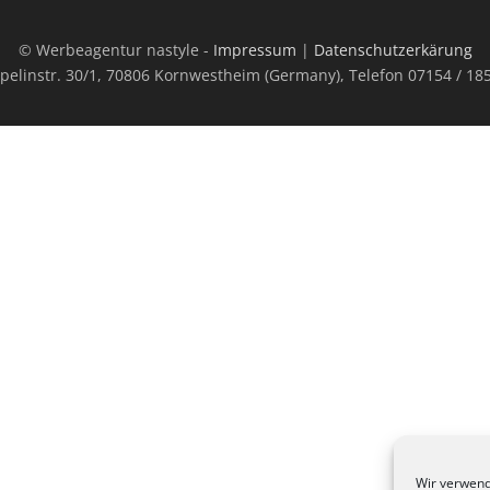
© Werbeagentur nastyle -
Impressum
|
Datenschutzerkärung
pelinstr. 30/1, 70806 Kornwestheim (Germany), Telefon 07154 / 18
Wir verwend