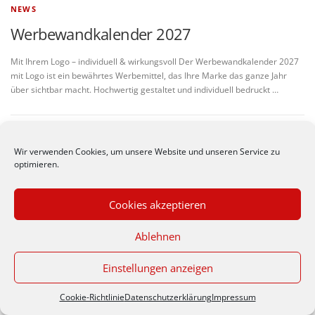
NEWS
Werbewandkalender 2027
Mit Ihrem Logo – individuell & wirkungsvoll Der Werbewandkalender 2027
mit Logo ist ein bewährtes Werbemittel, das Ihre Marke das ganze Jahr
über sichtbar macht. Hochwertig gestaltet und individuell bedruckt …
Wir verwenden Cookies, um unsere Website und unseren Service zu
optimieren.
© Werbeagentur nastyle -
Impressum
|
Datenschutzerkärung
Zeppelinstr. 30/1, 70806 Kornwestheim (Germany), Telefon
Cookies akzeptieren
07154 / 185961
Durch die weitere Nutzung
Ablehnen
der Seite stimmst du der
Verwendung von Cookies
zu.
Datenschutzerklärung
Einstellungen anzeigen
Akzeptieren
Cookie-Richtlinie
Datenschutzerklärung
Impressum