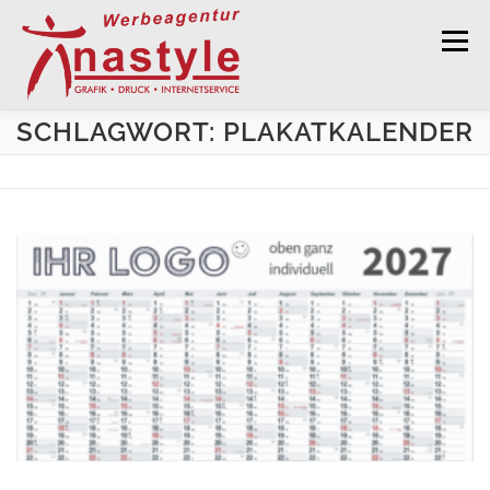
Zum Inhalt springen
Menü
SCHLAGWORT: PLAKATKALENDER
GRAFISCHE GESTALTUNG
DRUCKSERVICE
WERBEKALENDER 2027
WERBETECHNIK
WEBDESIGN
KONTAKT