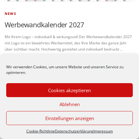
NEWS
Werbewandkalender 2027
Mit Ihrem Logo – individuell & wirkungsvoll Der Werbewandkalender 2027
mit Logo ist ein bewährtes Werbemittel, das Ihre Marke das ganze Jahr
über sichtbar macht. Hochwertig gestaltet und individuell bedruckt …
Wir verwenden Cookies, um unsere Website und unseren Service zu
optimieren.
© Werbeagentur nastyle -
Impressum
|
Datenschutzerkärung
Cookies akzeptieren
Zeppelinstr. 30/1, 70806 Kornwestheim (Germany), Telefon
Durch die weitere Nutzung
07154 / 185961
Ablehnen
der Seite stimmst du der
Verwendung von Cookies
zu.
Datenschutzerklärung
Einstellungen anzeigen
Akzeptieren
Cookie-Richtlinie
Datenschutzerklärung
Impressum