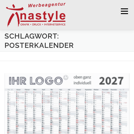
Zum Inhalt springen
Menü
SCHLAGWORT:
GRAFISCHE GESTALTUNG
DRUCKSERVICE
POSTERKALENDER
WERBEKALENDER 2027
WERBETECHNIK
WEBDESIGN
KONTAKT