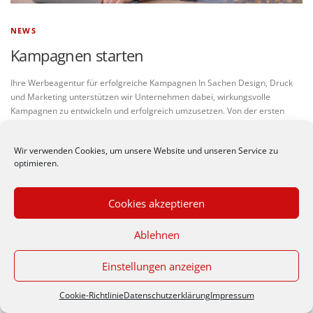
NEWS
Kampagnen starten
Ihre Werbeagentur für erfolgreiche Kampagnen In Sachen Design, Druck
und Marketing unterstützen wir Unternehmen dabei, wirkungsvolle
Kampagnen zu entwickeln und erfolgreich umzusetzen. Von der ersten
Idee über Gestaltung und Produktion …
Wir verwenden Cookies, um unsere Website und unseren Service zu
optimieren.
Cookies akzeptieren
© Werbeagentur nastyle -
Impressum
|
Datenschutzerkärung
Durch die weitere Nutzung
Zeppelinstr. 30/1, 70806 Kornwestheim (Germany), Telefon
Ablehnen
der Seite stimmst du der
07154 / 185961
Verwendung von Cookies
zu.
Datenschutzerklärung
Einstellungen anzeigen
Akzeptieren
Cookie-Richtlinie
Datenschutzerklärung
Impressum