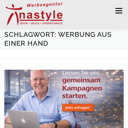
Zum Inhalt springen
Menü
SCHLAGWORT: WERBUNG AUS
GRAFISCHE GESTALTUNG
DRUCKSERVICE
EINER HAND
WERBEKALENDER 2027
WERBETECHNIK
WEBDESIGN
KONTAKT